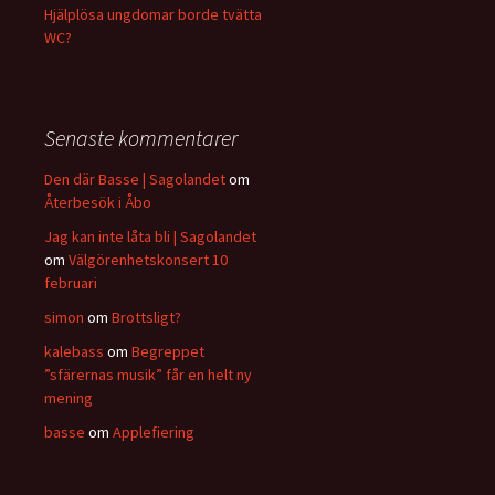
Hjälplösa ungdomar borde tvätta
WC?
Senaste kommentarer
Den där Basse | Sagolandet
om
Återbesök i Åbo
Jag kan inte låta bli | Sagolandet
om
Välgörenhetskonsert 10
februari
simon
om
Brottsligt?
kalebass
om
Begreppet
”sfärernas musik” får en helt ny
mening
basse
om
Applefiering