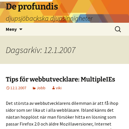
Hoppa
De profundis
till
djupsjöbackska djupsinnigheter
innehåll
Sök
Meny
efter:
Dagsarkiv: 12.1.2007
Tips för webbutvecklare: MultipleIEs
12.1.2007
Jobb
viki
Det största av webbutvecklarens dilemman är att få ihop
sidor som ser lika ut i alla webbläsare. Ibland känns det
nästan hopplöst när man försöker hitta en lösning som
passar Firefox 2.0 och äldre Mozillaversioner, Internet