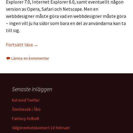
Explorer 7.0, Internet Explorer 6.0, samt eventuellt någon
version av Opera, Safari och Netscape. Men en
webbdesigner måste göra vad en webbdesigner måste göra
– ingen vill ju ha sidor som bara en del av användarna kan ta
till sig.
Tips för webbutvecklare: MultipleIEs
Fortsätt läsa
→
Lämna en kommentar
Senaste inläggen
Kul med Twitter
Återbesök i Åbo
Fantasy-fotboll
Välgörenhetskonsert 10 februari